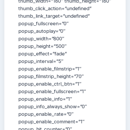
thumb_width=”180″ thumb_height=”180″
thumb_click_action=”undefined”
thumb_link_target=”undefined”
popup_fullscreen=”0″
popup_autoplay=”0″
popup_width=”800″
popup_height=”500″
popup_effect=”fade”
popup_interval=”5″
popup_enable_filmstrip=”1″
popup_filmstrip_height=”70″
popup_enable_ctrl_btn=”1″
popup_enable_fullscreen=”1″
popup_enable_info=”1″
popup_info_always_show=”0″
popup_enable_rate=”0″
popup_enable_comment=”1″
popup_hit_counter=”0″