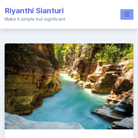
Skip
Riyanthi Sianturi
to
content
Make it simple but significant.