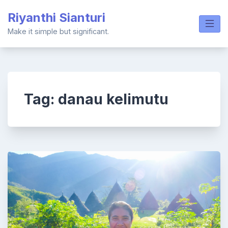
Skip
Riyanthi Sianturi
to
content
Make it simple but significant.
Tag:
danau kelimutu