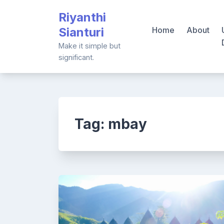
Skip
Riyanthi
to
Sianturi
Home
About
content
Make it simple but
significant.
Tag:
mbay