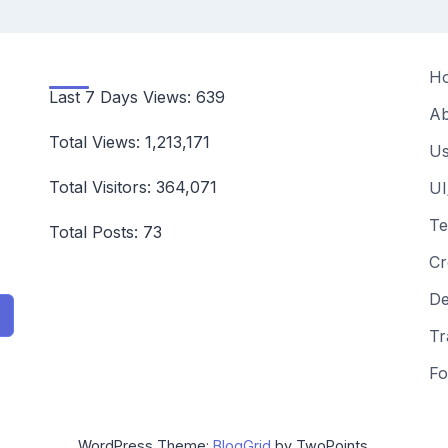
H
Last 7 Days Views:
639
Ab
Total Views:
1,213,171
Us
Total Visitors:
364,071
UI
Te
Total Posts:
73
Cr
De
Tr
Fo
WordPress Theme:
BlogGrid
by TwoPoints.