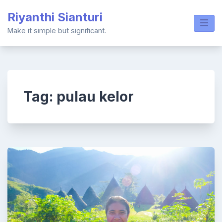
Skip
Riyanthi Sianturi
to
content
Make it simple but significant.
Tag:
pulau kelor