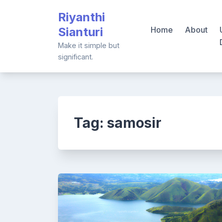
Skip
Riyanthi
to
Sianturi
Home
About
content
Make it simple but
significant.
Tag:
samosir