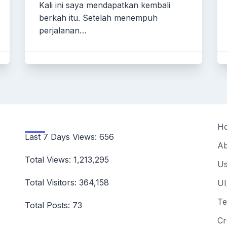
Kali ini saya mendapatkan kembali
berkah itu. Setelah menempuh
perjalanan…
H
Last 7 Days Views:
656
Ab
Total Views:
1,213,295
Us
Total Visitors:
364,158
UI
Te
Total Posts:
73
Cr