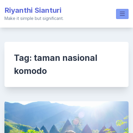
Skip
Riyanthi Sianturi
to
content
Make it simple but significant.
Tag:
taman nasional
komodo