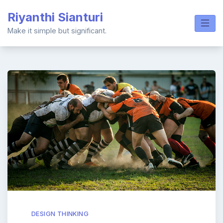
Skip
Riyanthi Sianturi
to
content
Make it simple but significant.
DESIGN THINKING