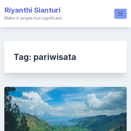
Skip
Riyanthi Sianturi
to
content
Make it simple but significant.
Tag:
pariwisata