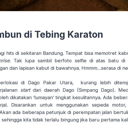
bun di Tebing Karaton
lagi hits di sekitaran Bandung. Tempat bisa memotret kabu
nrise
. Tak lupa sambil berfoto selfie di atas batu di
n dan lapisan kabut di bawahnya. Hmmm…serasa di ne
berlokasi di Dago Pakar Utara, kurang lebih dite
rjalanan
start
dari daerah Dago (Simpang Dago). Meda
oleh dikatakan ‘lumayan’ tingkat kesulitannya. Ada beber
rjal. Disarankan untuk menggunakan sepeda motor
 Akan ada beberapa petunjuk di perempatan jalan bertul
sehingga kita tidak terlalu bingung jika baru pertama kal