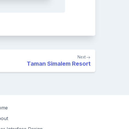
Next
Taman Simalem Resort
ome
out
er Interface Design