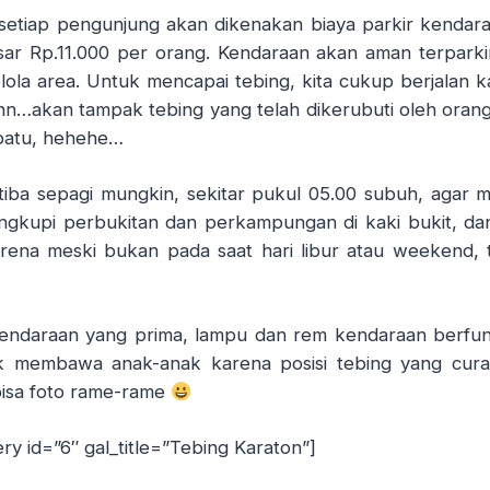
i, setiap pengunjung akan dikenakan biaya parkir kendar
ar Rp.11.000 per orang. Kendaraan akan aman terparki
ola area. Untuk mencapai tebing, kita cukup berjalan ka
…akan tampak tebing yang telah dikerubuti oleh orang
 batu, hehehe…
iba sepagi mungkin, sekitar pukul 05.00 subuh, agar 
ngkupi perbukitan dan perkampungan di kaki bukit, dan
Karena meski bukan pada saat hari libur atau weekend, t
kendaraan yang prima, lampu dan rem kendaraan berfun
uk membawa anak-anak karena posisi tebing yang cura
bisa foto rame-rame
y id=”6″ gal_title=”Tebing Karaton”]