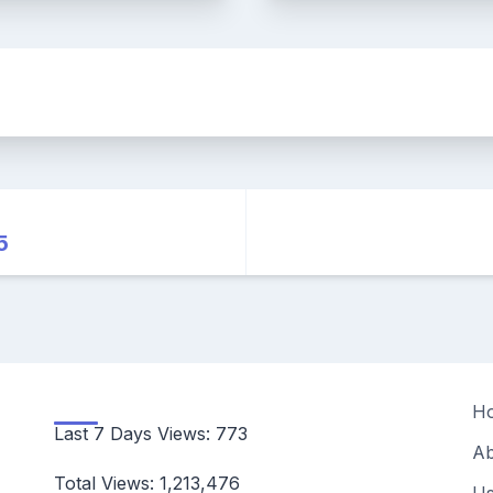
5
H
Last 7 Days Views:
773
Ab
Total Views:
1,213,476
Us