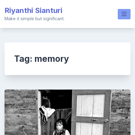
Skip
Riyanthi Sianturi
to
content
Make it simple but significant.
Tag:
memory