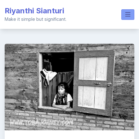
Skip
Riyanthi Sianturi
to
content
Make it simple but significant.